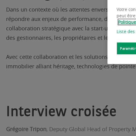
Dans un contexte où les attentes envers les immeub
Votre con
peut être
répondre aux enjeux de performance, de durabilité 
Politiqu
collaboration stratégique avec la start-up Willow et
Liste des
des gestionnaires, les propriétaires et les occupant
Paramétr
Avec cette collaboration et les solutions répondan
immobilier alliant héritage, technologies de point
Interview croisée
Grégoire Tripon
, Deputy Global Head of Property