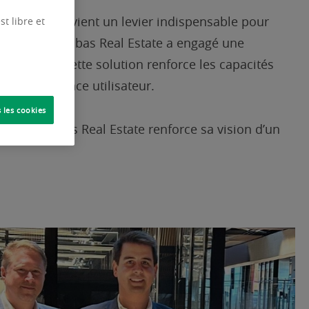
nologique devient un levier indispensable pour
t libre et
tion, BNP Paribas Real Estate a engagé une
ow Copilot, cette solution renforce les capacités
er l’expérience utilisateur.
 les cookies
 BNP Paribas Real Estate renforce sa vision d’un