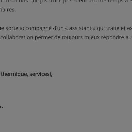
formations qui, jusqu’ici, prenaient trop de temps à ê
naires.
ue sorte accompagné d’un « assistant » qui traite et 
 collaboration permet de toujours mieux répondre aux
t thermique, services),
s.