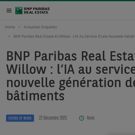
Home
Actualites Enquetes
BNP Paribas Real Estate Et Willow : L’IA Au Service D’une Nouvelle Géné
BNP Paribas Real Esta
Willow : l’IA au servic
nouvelle génération d
bâtiments
22 Décembre 2025
4min
FUTURE OF WORK