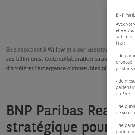
BNP Parib
Avec votr
elle et/o
stricteme
fins :
En s’associant à Willow et à son assistant intellig
- de para
ses bâtiments. Cette collaboration stratégique vise
proposer 
d’accélérer l’émergence d’immeubles plus performa
produits e
- de mesu
partenair
du Site;
BNP Paribas Real Est
- de publ
de vous p
stratégique pour réi
- de part
partenair