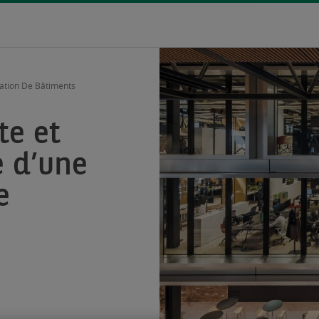
ration De Bâtiments
te et
e d’une
e