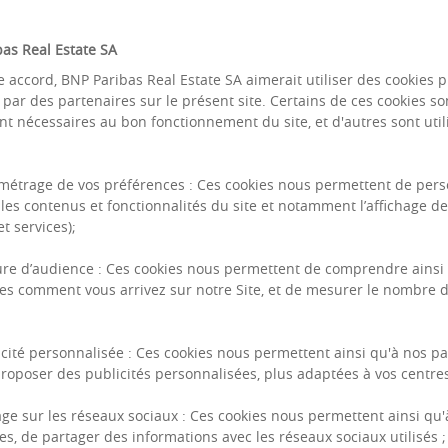
as Real Estate SA
e accord, BNP Paribas Real Estate SA aimerait utiliser des cookies 
u par des partenaires sur le présent site. Certains de ces cookies so
nt nécessaires au bon fonctionnement du site, et d'autres sont util
ent Willow Copilot, BNP Paribas Real Estate franchit u
métrage de vos préférences : Ces cookies nous permettent de pers
 à renforcer la capacité des gestionnaires à exploite
les contenus et fonctionnalités du site et notamment l’affichage d
nts, plus durables et plus attentifs aux besoins des 
t services);
re d’audience : Ces cookies nous permettent de comprendre ainsi
es comment vous arrivez sur notre Site, et de mesurer le nombre d
ate et Willow : une c
icité personnalisée : Ces cookies nous permettent ainsi qu'à nos pa
roposer des publicités personnalisées, plus adaptées à vos centres 
nventer la gestion de
age sur les réseaux sociaux : Ces cookies nous permettent ainsi qu'
es, de partager des informations avec les réseaux sociaux utilisés ;