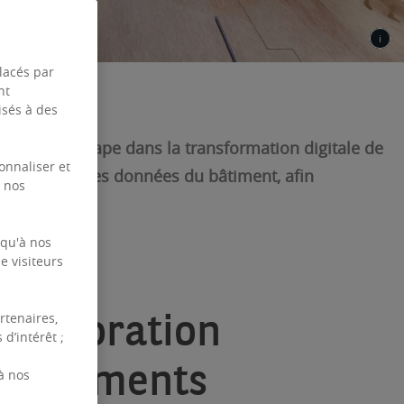
placés par
nt
isés à des
ne nouvelle étape dans la transformation digitale de
onnaliser et
r pleinement les données du bâtiment, afin
e nos
occupants.
 qu'à nos
e visiteurs
ollaboration
rtenaires,
d’intérêt ;
s bâtiments
à nos