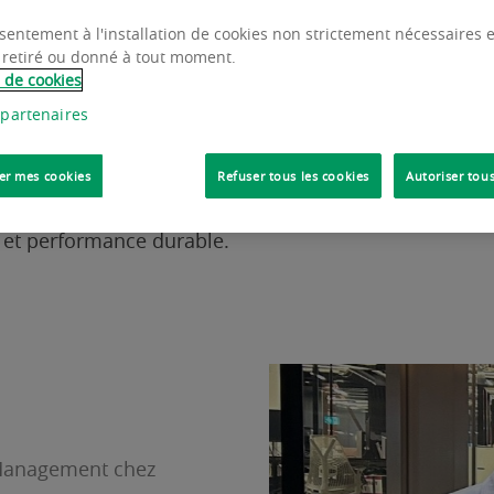
les tertiaires évoluent sans cesse, l’innovation tech
sentement à l'installation de cookies non strictement nécessaires es
 retiré ou donné à tout moment.
et de confort des utilisateurs. Animé par cette ambi
e de cookies
 son assistant intelligent pour bâtiment. Baptisé Will
 partenaires
s à optimiser l’exploitation des bâtiments et à amélior
er mes cookies
Refuser tous les cookies
Autoriser tous
t aux mutations profondes du secteur qu’elle propose,
e et performance durable.
 Management chez