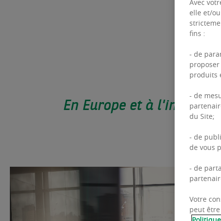
Avec votr
elle et/o
stricteme
fins :
- de para
proposer 
produits e
- de mesu
En Europe et à l'internat
partenair
du Site;
- de publ
de vous p
- de part
partenair
Votre con
peut être
Politiqu