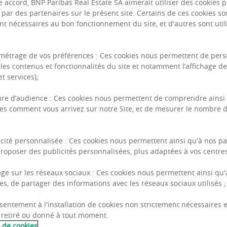
e accord, BNP Paribas Real Estate SA aimerait utiliser des cookies 
u par des partenaires sur le présent site. Certains de ces cookies so
nt nécessaires au bon fonctionnement du site, et d'autres sont util
métrage de vos préférences : Ces cookies nous permettent de pers
les contenus et fonctionnalités du site et notamment l’affichage d
t services);
Nous appréhendons et analysons 
les analyses les plus pertinent
re d’audience : Ces cookies nous permettent de comprendre ainsi
ional
pays,
nos implantations direct
es comment vous arrivez sur notre Site, et de mesurer le nombre d
marché local quand notre rése
internationale à travers l’Europe,
icité personnalisée : Ces cookies nous permettent ainsi qu'à nos pa
roposer des publicités personnalisées, plus adaptées à vos centres 
age sur les réseaux sociaux : Ces cookies nous permettent ainsi qu'
Nos expe
es, de partager des informations avec les réseaux sociaux utilisés ;
service
sentement à l'installation de cookies non strictement nécessaires es
 retiré ou donné à tout moment.
e de cookies