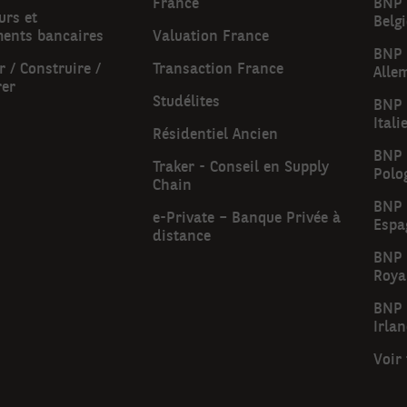
France
BNP 
urs et
Belg
ments bancaires
Valuation France
BNP 
 / Construire /
Transaction France
Alle
rer
Studélites
BNP 
Itali
Résidentiel Ancien
BNP 
Traker - Conseil en Supply
Polo
Chain
BNP 
e-Private – Banque Privée à
Espa
distance
BNP 
Roya
BNP 
Irla
Voir 