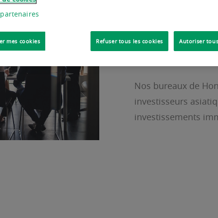
 partenaires
Quels que soient vo
accompagne à chaque
er mes cookies
Refuser tous les cookies
Autoriser tous
développement, achat
valorisation et conse
Nos bureaux de Hong
investisseurs asiati
investissements imm