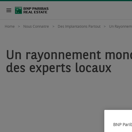
Home
Nous Connaitre
Des Implantations Partout
Un Rayonneme
Un rayonnement mond
des experts locaux
BNP Parib