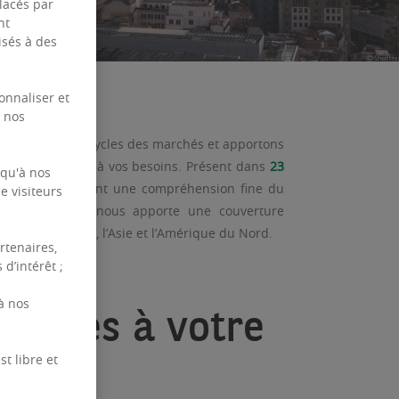
placés par
nt
isés à des
onnaliser et
e nos
les différents cycles des marchés et apportons
es pour répondre à vos besoins. Présent dans
23
 qu'à nos
es nous permettent une compréhension fine du
e visiteurs
au d’alliances nous apporte une couverture
 le Moyen-Orient, l’Asie et l’Amérique du Nord.
rtenaires,
d’intérêt ;
à nos
rtises à votre
t libre et