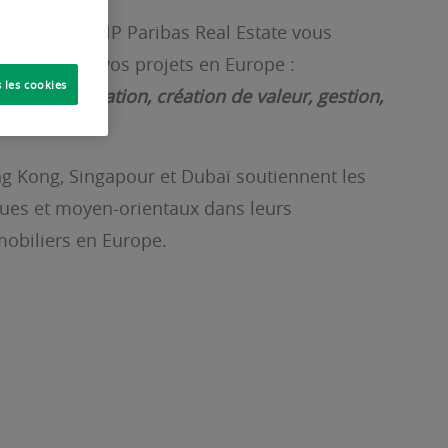
s besoins, BNP Paribas Real Estate vous
 étape de vos projets en Europe :
 les cookies
, vente, location, création de valeur, gestion,
il.
 Kong, Singapour et Dubaï soutiennent les
ques et moyen-orientaux dans leurs
obiliers en Europe.