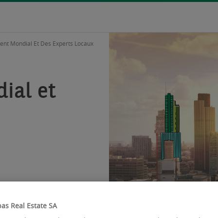
nt Mondial Et Des Experts Locaux
ial et
as Real Estate SA