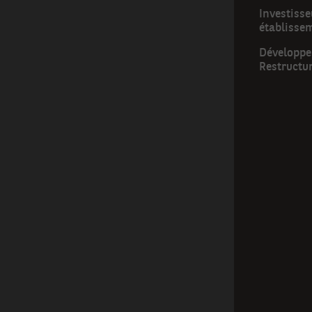
Investisse
établisse
Développer
Restructu