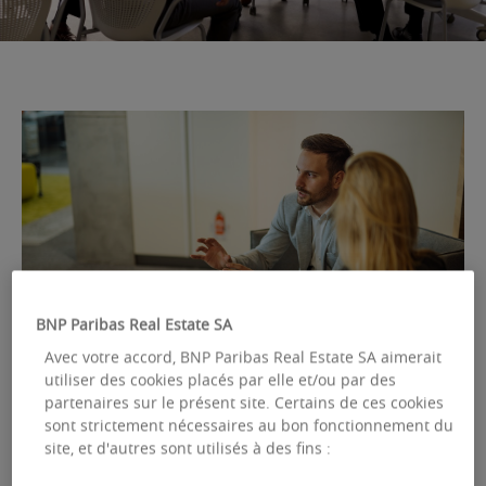
BNP Paribas Real Estate SA
Avec votre accord, BNP Paribas Real Estate SA aimerait
utiliser des cookies placés par elle et/ou par des
partenaires sur le présent site. Certains de ces cookies
sont strictement nécessaires au bon fonctionnement du
CONSEIL EN STRATÉGIE IMMOBILIÈRE
site, et d'autres sont utilisés à des fins :
Les clés de votre futur