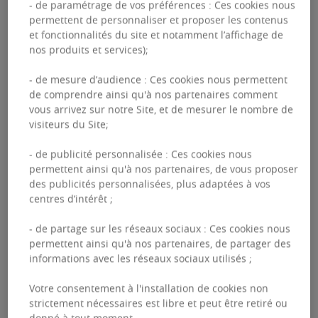
- de paramétrage de vos préférences : Ces cookies nous
projet immobilier
permettent de personnaliser et proposer les contenus
et fonctionnalités du site et notamment l’affichage de
nos produits et services);
Nos équipes accompagnent les entreprises dans
- de mesure d’audience : Ces cookies nous permettent
leurs
grands projets immobiliers
. Qu'il s'agisse
de comprendre ainsi qu'à nos partenaires comment
d'un
déménagement
ou de la définition du
schéma
vous arrivez sur notre Site, et de mesurer le nombre de
directeur immobilier
, la stratégie immobilière est
visiteurs du Site;
essentielle en termes de
maîtrise des coûts
,
d'
attractivité et de rétention des talents
.
- de publicité personnalisée : Ces cookies nous
permettent ainsi qu'à nos partenaires, de vous proposer
des publicités personnalisées, plus adaptées à vos
centres d’intérêt ;
DÉCOUVRIR NOTRE OFFRE DE SERVICE
- de partage sur les réseaux sociaux : Ces cookies nous
permettent ainsi qu'à nos partenaires, de partager des
informations avec les réseaux sociaux utilisés ;
Choisir la meilleure
Votre consentement à l'installation de cookies non
stratégie immobilière
strictement nécessaires est libre et peut être retiré ou
donné à tout moment.