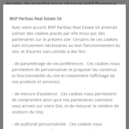
études de marché pour chaque actif (bureaux,
commerce, activité, entrepôts, hôtels), analyse
BNP Paribas Real Estate SA
de l’état des investissements en France, études
Avec votre accord, BNP Paribas Real Estate SA aimerait
prospectives sur les enjeux futurs de
utiliser des cookies placés par elle et/ou par des
l'immobilier et la ville de demain, analyses de
partenaires sur le présent site. Certains de ces cookies
sont strictement nécessaires au bon fonctionnement du
risque/rendement, etc.
site, et d'autres sont utilisés à des fins :
- de paramétrage de vos préférences : Ces cookies nous
De l’évolution du marché à un instant T (offre,
permettent de personnaliser et proposer les contenus
demande placée, nouvelles implantations, état
et fonctionnalités du site et notamment l’affichage de
nos produits et services);
des lieux des projets urbains, comportements et
attentes des entreprises et des investisseurs,
- de mesure d’audience : Ces cookies nous permettent
de comprendre ainsi qu'à nos partenaires comment
etc.), à l’évolution de celui-ci, nos économistes
vous arrivez sur notre Site, et de mesurer le nombre de
sont là pour vous apporter des réponses
visiteurs du Site;
personnalisées.
- de publicité personnalisée : Ces cookies nous