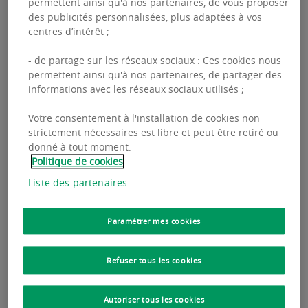
permettent ainsi qu'à nos partenaires, de vous proposer
des publicités personnalisées, plus adaptées à vos
Présentes sur tout le territoire national au
centres d’intérêt ;
travers de
23 antennes régionales et quatre en
- de partage sur les réseaux sociaux : Ces cookies nous
Île-de-France
, nos équipes sont dotées d’un
permettent ainsi qu'à nos partenaires, de partager des
excellent maillage territorial, et ont accès à un
informations avec les réseaux sociaux utilisés ;
volume important de données du fait des
Votre consentement à l'installation de cookies non
différentes activités de l’entreprise.
strictement nécessaires est libre et peut être retiré ou
donné à tout moment.
Politique de cookies
Retrouvez toutes nos études ci-dessous.
Liste des partenaires
Paramétrer mes cookies
Refuser tous les cookies
Autoriser tous les cookies