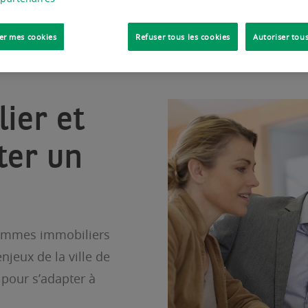
VISITER NOTRE SITE 
er mes cookies
Refuser tous les cookies
Autoriser tous
lier et
ter un
rammes immobiliers
njeux de la ville de
 pour s’adapter à