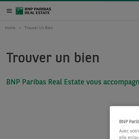
Home
Trouver Un Bien
Trouver un bien
BNP Paribas Real Estate vous accompag
BNP Parib
Avec votr
elle et/o