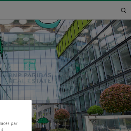
placés par
nt