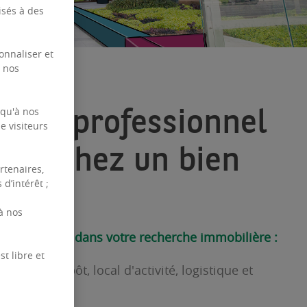
isés à des
onnaliser et
e nos
es un professionnel
 qu'à nos
e visiteurs
 cherchez un bien
rtenaires,
ier ?
d’intérêt ;
à nos
ccompagnent dans votre recherche immobilière :
t libre et
reau, entrepôt, local d'activité, logistique et