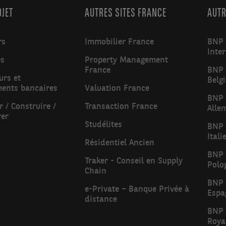
OJET
AUTRES SITES FRANCE
AUTR
rs
Immobilier France
BNP 
Inte
es
Property Management
France
BNP 
urs et
Belg
ments bancaires
Valuation France
BNP 
 / Construire /
Transaction France
Alle
rer
Studélites
BNP 
Itali
Résidentiel Ancien
BNP 
Traker - Conseil en Supply
Polo
Chain
BNP 
e-Private – Banque Privée à
Espa
distance
BNP 
Roya