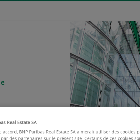
ne
as Real Estate SA
e accord, BNP Paribas Real Estate SA aimerait utiliser des cookies 
u par des partenaires sur le présent site. Certains de ces cookies so