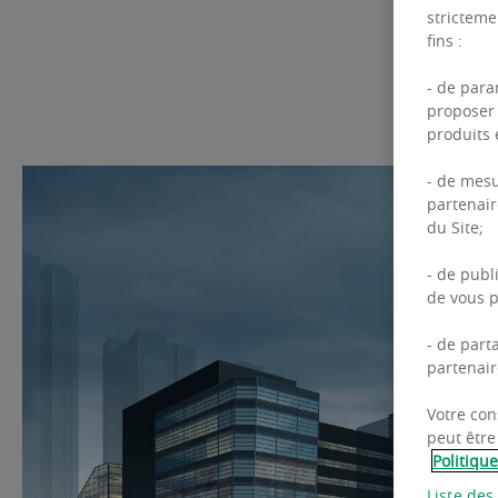
stricteme
fins :
- de para
proposer 
produits e
- de mesu
partenair
du Site;
- de publ
de vous p
- de part
partenair
Votre con
peut être
Politiqu
Liste des