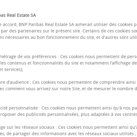
as Real Estate SA
e accord, BNP Paribas Real Estate SA aimerait utiliser des cookies 
u par des partenaires sur le présent site. Certains de ces cookies so
nt nécessaires au bon fonctionnement du site, et d'autres sont util
métrage de vos préférences : Ces cookies nous permettent de pers
les contenus et fonctionnalités du site et notamment l’affichage d
t services);
29%
re d’audience : Ces cookies nous permettent de comprendre ainsi
es comment vous arrivez sur notre Site, et de mesurer le nombre d
PART DES OPÉRATIONS
icité personnalisée : Ces cookies nous permettent ainsi qu'à nos pa
roposer des publicités personnalisées, plus adaptées à vos centres 
INTÉGRANT DU RÉEMPLOI
France (à la Déclaration
ET/OU BIOSOURCÉ *
age sur les réseaux sociaux : Ces cookies nous permettent ainsi qu'
es, de partager des informations avec les réseaux sociaux utilisés ;
r des projets)