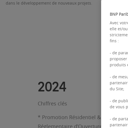
dans le développement de nouveaux projets.
BNP Parib
Avec votr
elle et/o
stricteme
fins :
- de para
proposer 
produits e
- de mesu
2024
partenair
du Site;
- de publ
Chiffres clés
de vous p
* Promotion Résidentiel & Entreprise 
- de part
partenair
Réglementaire d’Ouverture de Chantie