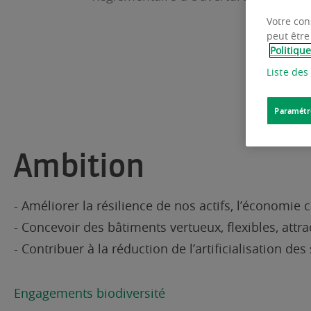
Votre con
peut être
Politiqu
Liste des
Paramétr
Ambition
- Améliorer la résilience de nos actifs, l’économie
- Concevoir des bâtiments vertueux, flexibles, att
- Contribuer à la réduction de l’artificialisation de
Engagements biodiversité