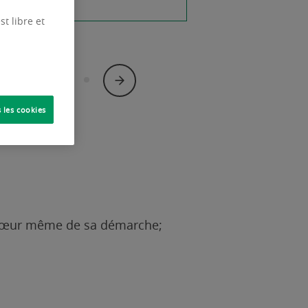
t libre et
 les cookies
au cœur même de sa démarche;