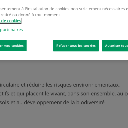
sentement à l'installation de cookies non strictement nécessaires es
 retiré ou donné à tout moment.
e de cookies
 partenaires
er mes cookies
Refuser tous les cookies
Autoriser tous
 circulaire et réduire les risques environnementaux;
ractifs et qui placent le vivant, dans son ensemble, 
s sols et au développement de la biodiversité.