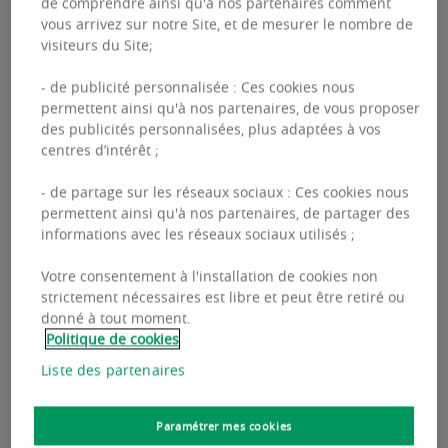
de comprendre ainsi qu'à nos partenaires comment
affiche une hausse de 57% sur un an.
vous arrivez sur notre Site, et de mesurer le nombre de
visiteurs du Site;
- de publicité personnalisée : Ces cookies nous
permettent ainsi qu'à nos partenaires, de vous proposer
des publicités personnalisées, plus adaptées à vos
centres d’intérêt ;
13
Télécharger l'étude en français
-
Février
- de partage sur les réseaux sociaux : Ces cookies nous
- REview Bureaux IDF T4 2025
2026
permettent ainsi qu'à nos partenaires, de partager des
informations avec les réseaux sociaux utilisés ;
Votre consentement à l'installation de cookies non
strictement nécessaires est libre et peut être retiré ou
donné à tout moment.
Politique de cookies
Télécharger l'étude en anglais -
13
Liste des partenaires
REview Paris Office Market Q4
-
Février
2025
2026
Paramétrer mes cookies