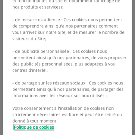
et fonctionnalités du site et notamment l’affichage de
nos produits et services);
- de mesure d’audience : Ces cookies nous permettent
de comprendre ainsi qu'à nos partenaires comment
vous arrivez sur notre Site, et de mesurer le nombre de
Sans surprise la crise de la Covid-19 n’aura pas
visiteurs du Site;
été sans conséquence pour le secteur de
- de publicité personnalisée : Ces cookies nous
l’immobilier en France.
permettent ainsi qu'à nos partenaires, de vous proposer
des publicités personnalisées, plus adaptées à vos
centres d’intérêt ;
Toutefois, le marché des Résidences Services
Séniors (RSS) aura su faire preuve d’une certaine
- de partage sur les réseaux sociaux : Ces cookies nous
permettent ainsi qu'à nos partenaires, de partager des
résilience. Ces actifs s’inscrivent aujourd’hui
informations avec les réseaux sociaux utilisés ;
clairement comme un produit à ne pas négliger
au vu des fortes perspectives de croissance de
Votre consentement à l'installation de cookies non
strictement nécessaires est libre et peut être retiré ou
la population âgée en France.
donné à tout moment.
Politique de cookies