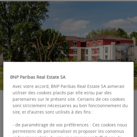
BNP Paribas Real Estate SA
Avec votre accord, BNP Paribas Real Estate SA aimerait
utiliser des cookies placés par elle et/ou par des
partenaires sur le présent site. Certains de ces cookies
sont strictement nécessaires au bon fonctionnement du
site, et d'autres sont utilisés à des fins :
Télécharger l'étude en français -
24
- de paramétrage de vos préférences : Ces cookies nous
Résidences services seniors
-
Avril
permettent de personnaliser et proposer les contenus
(RSS)
2024