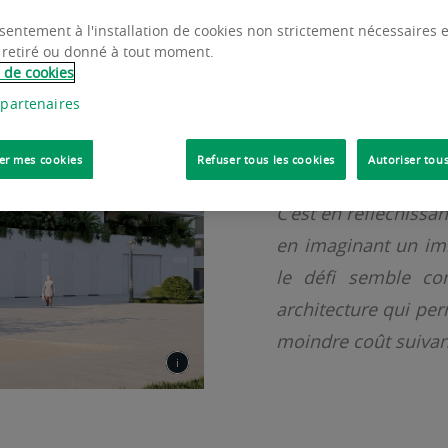
L’immeuble idéal ne 
sentement à l'installation de cookies non strictement nécessaires es
sens large du terme 
 retiré ou donné à tout moment.
son activité et quel
e de cookies
imaginer un espace c
 partenaires
également réversib
er mes cookies
Refuser tous les cookies
Autoriser tous
valeur d’usage, et qui
C’est en réfléchissan
en imaginant un im
le défi semble com
architecture qui pe
moindre coût suivan