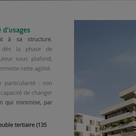
é d’usages
ut à sa structure.
n dès la phase de
uteur sous plafond,
ermette cette agilité.
particularité : son
a capacité de changer
n qui minimise, par
ble tertiaire (135