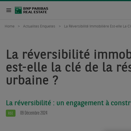
Home
Actualites Enquetes
La Réversibilité Immobilière Est-elle La C
La réversibilité immob
est-elle la clé de la ré
urbaine ?
La réversibilité : un engagement à const
09 Décembre 2024
RSE