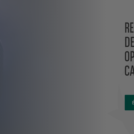
RE
DE
OP
C