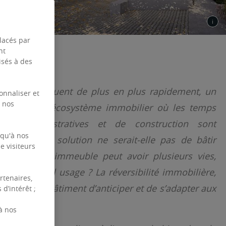
placés par
nt
isés à des
cupants évoluent de plus en plus rapidement, un
onnaliser et
e nos
enir pour l’écosystème immobilier où les temps
tions administratives et de construction sont
 qu'à nos
essibles. La solution ne serait-elle pas de bâtir
e visiteurs
 nous, un immeuble peut avoir plusieurs vies,
er à un seul usage ? La réversibilité immobilière,
rtenaires,
cité pour un bâtiment d’anticiper et de s’adapter aux
d’intérêt ;
e la clé ?
à nos