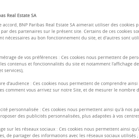
as Real Estate SA
e accord, BNP Paribas Real Estate SA aimerait utiliser des cookies 
u par des partenaires sur le présent site. Certains de ces cookies so
nt nécessaires au bon fonctionnement du site, et d'autres sont util
Les besoins des oc
métrage de vos préférences : Ces cookies nous permettent de pers
les contenus et fonctionnalités du site et notamment l’affichage d
rythme ardu à sout
t services);
d’études, d’obten
re d’audience : Ces cookies nous permettent de comprendre ainsi
difficilement compr
es comment vous arrivez sur notre Site, et de mesurer le nombre d
autrement ? Comme
pourquoi le cantonn
icité personnalisée : Ces cookies nous permettent ainsi qu'à nos pa
c’est-à-dire la capa
roposer des publicités personnalisées, plus adaptées à vos centres 
usages futurs, est-ell
age sur les réseaux sociaux : Ces cookies nous permettent ainsi qu'
es, de partager des informations avec les réseaux sociaux utilisés ;