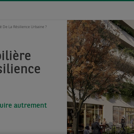
lé De La Résilience Urbaine ?
ilière
silience
ruire autrement