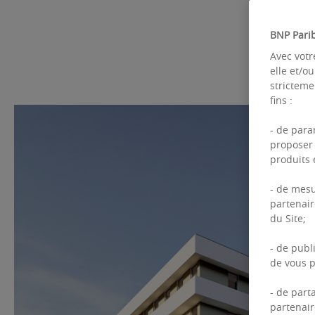
BNP Parib
Avec votr
elle et/o
stricteme
fins :
- de para
proposer 
produits e
- de mesu
partenair
du Site;
- de publ
de vous p
- de part
partenair