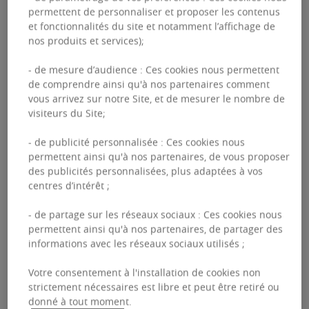
permettent de personnaliser et proposer les contenus
et fonctionnalités du site et notamment l’affichage de
nos produits et services);
- de mesure d’audience : Ces cookies nous permettent
En effet, en 2016, le précédent propriétaire
de comprendre ainsi qu'à nos partenaires comment
remet entièrement à neuf tous les plateaux de
vous arrivez sur notre Site, et de mesurer le nombre de
visiteurs du Site;
bureaux de la tour. En 2019,
Hines
rachète CBX
pour le compte d’investisseurs tiers et assure
- de publicité personnalisée : Ces cookies nous
permettent ainsi qu'à nos partenaires, de vous proposer
l’asset management depuis lors, en apportant
des publicités personnalisées, plus adaptées à vos
continuellement des améliorations à
centres d’intérêt ;
l’expérience client de l’immeuble pour le
- de partage sur les réseaux sociaux : Ces cookies nous
maintenir au niveau des immeubles de bureaux
permettent ainsi qu'à nos partenaires, de partager des
informations avec les réseaux sociaux utilisés ;
de haut standing de Paris La Défense.
Votre consentement à l'installation de cookies non
strictement nécessaires est libre et peut être retiré ou
donné à tout moment.