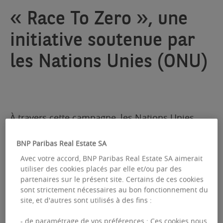
« Race To Zero », une
initiative soutenue par
les Nations Unies (ONU)
À travers cette campagne, les Nations Unies
souhaitent mettre en œuvre une reprise
BNP Paribas Real Estate SA
économique fondée sur la résilience, la maîtrise
Avec votre accord, BNP Paribas Real Estate SA aimerait
des risques climatiques et une croissance
utiliser des cookies placés par elle et/ou par des
durable. Entreprises, villes, régions, institutions
partenaires sur le présent site. Certains de ces cookies
sont strictement nécessaires au bon fonctionnement du
financières et éducatives sont mobilisées pour
site, et d'autres sont utilisés à des fins :
des mesures immédiates et significatives afin
- de paramétrage de vos préférences : Ces cookies nous