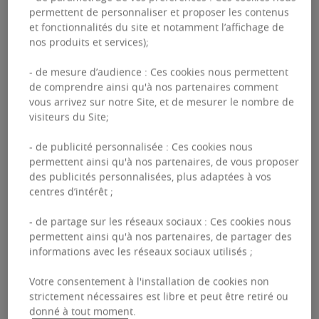
de réduire leurs émissions de carbone d’ici à
permettent de personnaliser et proposer les contenus
2030. Près de 11309 d’entre-elles prennent part
et fonctionnalités du site et notamment l’affichage de
nos produits et services);
à ce mouvement (3).
- de mesure d’audience : Ces cookies nous permettent
de comprendre ainsi qu'à nos partenaires comment
vous arrivez sur notre Site, et de mesurer le nombre de
visiteurs du Site;
La data, une aide pour
- de publicité personnalisée : Ces cookies nous
permettent ainsi qu'à nos partenaires, de vous proposer
réduire les émissions de
des publicités personnalisées, plus adaptées à vos
centres d’intérêt ;
carbone des bâtiments
- de partage sur les réseaux sociaux : Ces cookies nous
permettent ainsi qu'à nos partenaires, de partager des
Les données permettent de suivre
informations avec les réseaux sociaux utilisés ;
numériquement et en temps réel la
Votre consentement à l'installation de cookies non
consommation énergétique d’un immeuble.
strictement nécessaires est libre et peut être retiré ou
C’est pourquoi les plateformes de surveillance
donné à tout moment.