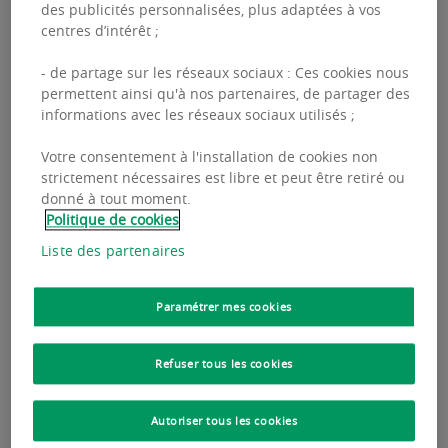
des publicités personnalisées, plus adaptées à vos
centres d’intérêt ;
- de partage sur les réseaux sociaux : Ces cookies nous
permettent ainsi qu'à nos partenaires, de partager des
informations avec les réseaux sociaux utilisés ;
Votre consentement à l'installation de cookies non
strictement nécessaires est libre et peut être retiré ou
donné à tout moment.
Politique de cookies
Liste des partenaires
21 JUIN 2023
PROSPECTIVE
Paramétrer mes cookies
Cœur boisé, une résidence tournée vers le
bien-être et la nature
Refuser tous les cookies
Au cœur du quartier de Saint-Mitre dans le
13ème arrondissement de Marseille, le domaine
Autoriser tous les cookies
intimiste et privé
Cœur Boisé,
composé de 4