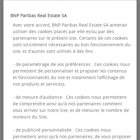
durables et plus attentifs aux besoins des
occupants.
BNP Paribas Real Estate SA
Avec votre accord, BNP Paribas Real Estate SA aimerait
Lire la suite
utiliser des cookies placés par elle et/ou par des
partenaires sur le présent site. Certains de ces cookies
sont strictement nécessaires au bon fonctionnement du
site, et d'autres sont utilisés à des fins :
- de paramétrage de vos préférences : Ces cookies nous
permettent de personnaliser et proposer les contenus
et fonctionnalités du site et notamment l’affichage de
FILTRES
nos produits et services);
- de mesure d’audience : Ces cookies nous permettent
de comprendre ainsi qu'à nos partenaires comment
FUTURE OF WORK
TERRITOIRES
DATA
PROSPECTIVE
vous arrivez sur notre Site, et de mesurer le nombre de
visiteurs du Site;
RSE
- de publicité personnalisée : Ces cookies nous
permettent ainsi qu'à nos partenaires, de vous proposer