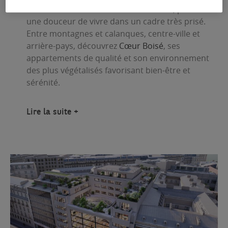
immeubles nichés dans un bois classé, promet
une douceur de vivre dans un cadre très prisé.
Entre montagnes et calanques, centre-ville et
arrière-pays, découvrez
Cœur Boisé
, ses
appartements de qualité et son environnement
des plus végétalisés favorisant bien-être et
sérénité.
Lire la suite